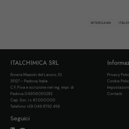
INTERCLEAN
ITALC
ITALCHIMICA SRL
Informaz
Riviera Maestri del Lavoro, 10
Privacy Poli
35127 – Padova, Italia
Cookie Poli
C.F, P.iva e iscrizione nel reg. impr. di
Impostazion
Padova 04906050283.
Contatti
Cap. Soc. i.v. €1.000.000
Telefono
+39 049 8792 456
Seguici