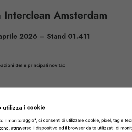
a Interclean Amsterdam
 aprile 2026 – Stand 01.411
azioni delle principali novità::
LINEA PROBIOTICA
a basato su microrganismi selezionati che favoriscono il mantenim
utilizza i cookie
 superfici nel tempo, garantendo un’azione pulente prolungata e r
venti
il monitoraggio", ci consenti di utilizzare cookie, pixel, tag e tec
HT –
CANDEGGIANTE PER LAVANDERIA PROFESSIONALE
no, attraverso il dispositivo ed il browser da te utilizzati, di monito