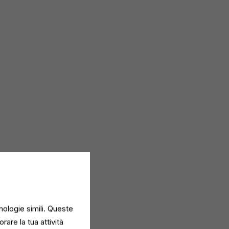
ento dell’equilibrio
iducendo la
nologie simili. Queste
rare la tua attività