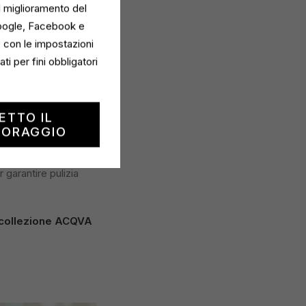
restazioni, efficace
il miglioramento del
l’usura e miglior
Google, Facebook e
e con le impostazioni
i per fini obbligatori
EMENT
, rispondono alle
tto impatto
ETTO IL
TORAGGIO
I
garantire pulizia
a collezione ACQVA