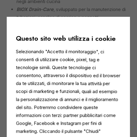
negli ambienti cucina
BIOX Drain-Care
, sviluppato per la manutenzione di
tubazioni, canaline di scarico e pozzetti
BIOX Sanitary
, dedicato alla pulizia e deodorazione
dei sanitari
Questo sito web utilizza i cookie
Le formulazioni sono disponibili sia ready to use sia
Selezionando "Accetto il monitoraggio", ci
concentrate da diluire, per adattarsi ai diversi sistemi di
consenti di utilizzare cookie, pixel, tag e
utilizzo nel cleaning professionale.
tecnologie simili. Queste tecnologie ci
consentono, attraverso il dispositivo ed il browser
da te utilizzati, di monitorare la tua attività per
Il processo di pulizia probiotica
scopi di marketing e funzionali, quali ad esempio
la personalizzazione di annunci e il miglioramento
L’efficacia della linea BIOX si basa su un
processo in
del sito. Potremmo condividere queste
tre fasi
. Nella prima fase, i tensioattivi rimuovono lo
informazioni con terzi: partner pubblicitari come
sporco visibile, sciogliendo grassi, proteine e residui
Google, Facebook e Instagram per fini di
organici per un risultato immediato. Successivamente
marketing. Cliccando il pulsante "Chiudi"
entrano in azione i probiotici, che si depositano sulle