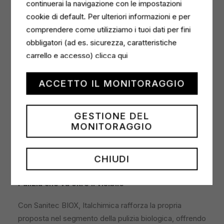
continuerai la navigazione con le impostazioni
superfici trattate producendo enzimi capaci di
cookie di default. Per ulteriori informazioni e per
degradare progressivamente i residui organici anche
comprendere come utilizziamo i tuoi dati per fini
nelle micro-porosità. L’attività biologica continua nel
obbligatori (ad es. sicurezza, caratteristiche
tempo, contribuendo a ridurre la formazione di sporco
carrello e accesso)
clicca qui
e a neutralizzare le molecole responsabili dei cattivi
odori, mantenendo più a lungo gli ambienti puliti e
ACCETTO IL MONITORAGGIO
freschi. Grazie alla combinazione di tensioattivi e
probiotici, i detergenti BIOX contribuiscono a favorire
un
microbioma superficiale equilibrato
,
limitando
GESTIONE DEL
MONITORAGGIO
la ricontaminazione e sostenendo una pulizia più
stabile nel tempo
.
CHIUDI
Pulizia che va oltre il visibile
Con Sanitec BIOX, Italchimica rafforza la propria
proposta nel segmento della pulizia biologica, offrendo